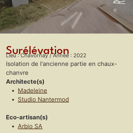
Surélévation
Lieu : Chavornay /
Année : 2022
Isolation de l'ancienne partie en chaux-
chanvre
Architecte(s)
Madeleine
Studio Nantermod
Eco-artisan(s)
Arbio SA