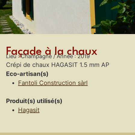
Façade à la chaux
Lieu : Champagne /
Année : 2019
Crépi de chaux HAGASIT 1.5 mm AP
Eco-artisan(s)
Fantoli Construction sàrl
Produit(s) utilisé(s)
Hagasit