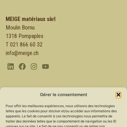
MEIGE matériaux sàrl
Moulin Bornu
1318 Pompaples
T 021 866 60 32
info@meige.ch
Gérer le consentement
Recevoir nos nouveautés ?
Pour offrir les meilleures expériences, nous utilisons des technologies
telles que les cookies pour stocker et/ou accéder aux informations des
Abonnez-vous pour recevoir nos dernières
appareils. Le fait de consentir à ces technologies nous permettra de
actualités.
traiter des données telles que le comportement de navigation ou les ID
uniques sur ce site. Le fait de ne pas consentir ou de retirer son