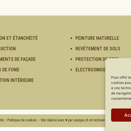
ION ET ÉTANCHÉITÉ
PEINTURE NATURELLE
UCTION
REVÊTEMENT DE SOLS
MENTS DE FAÇADE
PROTECTION DU BOIS
S DE FOND
ELECTROSMOG
Pour offrir 
TION INTÉRIEURE
cookies pour
à ces techn
de navigatio
consentement
Ac
ité
–
Politique de cookies
–
Site réalisé avec ♥ par unyque.ch
et
rectoverso